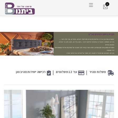
0
ה
ח
ל
פ
ת
מ
צ
ב
נ
י
ו
ו
ט
|
|
משלוח מהיר
עד 12 תשלומים
רכישה ישירות מהיבואן