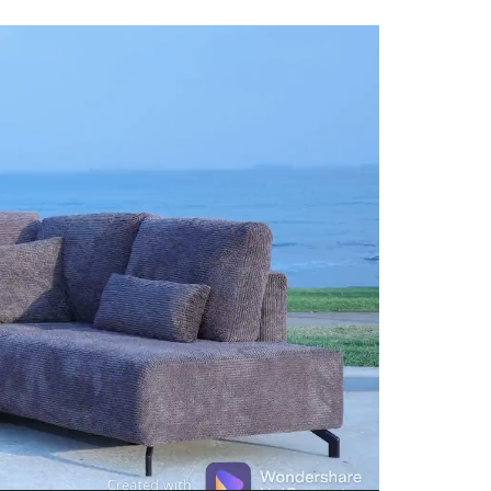
נ
ג
ן
ו
י
ד
א
ו