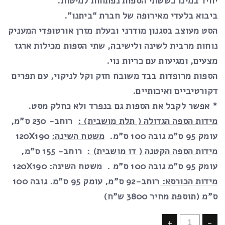
יחיד במינו כששתי הספות נפתחות למיטות.
ביבוא בלעדי מאירופה של חברת “ביתנו”.
הסט מעוצב בסגנון מודרני ובעלת מזרן אורטופדי המעניק
נוחות מרבית לשינה ולישיבה, שתי הספות מכילות ארגז
מצעים, ומגיעות עם כריות נוי.
הספות מרופדות בבד משובח חזק וקל לניקוי
,
עם תפרים
דקורטיביים ואיכותיים
.
* אפשר לקבל את הספות גם בנפרד ולא כחלק מסט.
מידות הספה הגדולה ( תלת מושבית) :
רוחב- 230 ס”מ,
עומק 95 ס”מ גובה 100 ס”מ.
משטח השינה:
120X190
מידות הספה הקטנה ( דו מושבית) :
רוחב- 155 ס”מ,
עומק 95 ס”מ גובה 100 ס”מ .
משטח השינה:
120X190
מידות הכורסא:
רוחב-92 ס”מ, עומק 95 ס”מ. גובה 100
ס”מ (תוספת מחיר 3800 ש”ח)
+
-