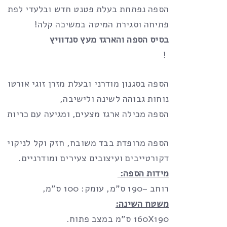
הספה נפתחת בעלת פטנט חדש ובלעדי לפתיחת
פתיחה וסגירת המיטה במשיכה קלה!
בסיס הספה והארגז מעץ סנדוויץ
!
הספה בסגנון מודרני ובעלת מזרן זוגי אורטופד
נוחות גבוהה לשינה ולישיבה,
הספה מכילה ארגז מצעים, ומגיעה עם כריות נו
הספה מרופדת בבד משובח, חזק וקל לניקוי, 
דקורטייבים ועיצובים צעירים ומודרניים.
מידות הספה:
רוחב –190 ס”מ, עומק: 100 ס”מ,
משטח השינה:
160X190 ס”מ במצב פתוח.