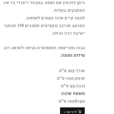
ניתן להזמין את הספה במבחר ריפודי בד איכות
המתנקים בקלות.
לספה קיים ארגז מצעים לאחסון.
המושב מורכב מקפיצים וספוג
ישיבה רכה ונוחה.
גבוה מהריצפה המאפשרת כניסה לשואב רובוטי
מידות הספה:
אורך:225 ס”מ
עומק:100 ס”מ
גובה:93 ס”מ
משטח שינה:
120X190 ס”מ
לרכישה >