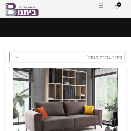
0
ה
ח
ל
פ
ת
מ
צ
ב
נ
י
ו
ו
ט