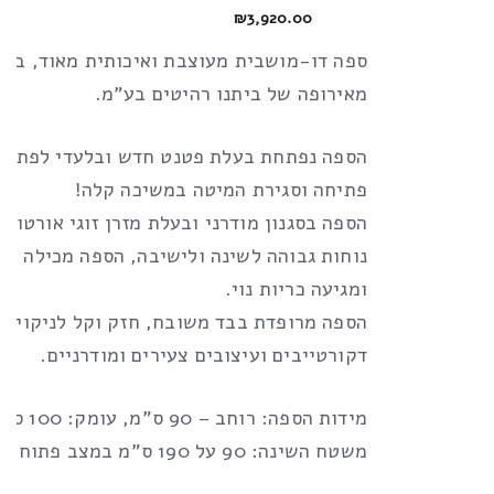
₪
3,920.00
ספה דו-מושבית מעוצבת ואיכותית מאוד, ביב
מאירופה של ביתנו רהיטים בע”מ.
הספה נפתחת בעלת פטנט חדש ובלעדי לפתיחת
פתיחה וסגירת המיטה במשיכה קלה!
הספה בסגנון מודרני ובעלת מזרן זוגי אורטופד
נוחות גבוהה לשינה ולישיבה, הספה מכילה אר
ומגיעה כריות נוי.
הספה מרופדת בבד משובח, חזק וקל לניקוי, 
דקורטייבים ועיצובים צעירים ומודרניים.
מידות הספה: רוחב – 90 ס”מ, עומק: 100 ס”מ,
משטח השינה: 90 על 190 ס”מ במצב פתוח.